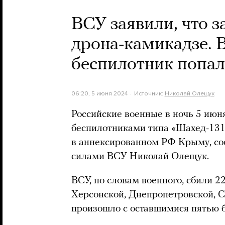
ВСУ заявили, что з
дрона-камикадзе. 
беспилотник попа
06:20, 5 июня 2024
Источник:
Николай Олещук
Российские военные в ночь 5 июн
беспилотниками типа «Шахед-131/
в аннексированном РФ Крыму, 
силами ВСУ Николай Олещук.
ВСУ, по словам военного, сбили 2
Херсонской, Днепропетровской, С
произошло с оставшимися пятью 