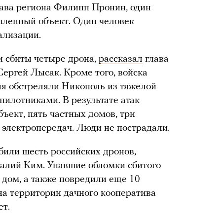
ава региона Филипп Пронин, один
шленный объект. Один человек
ализации.
и сбиты четыре дрона,
рассказал
глава
ергей Лысак. Кроме того, войска
ня обстреляли Никополь из тяжелой
пилотниками. В результате атак
ект, пять частных домов, три
 электропередач. Люди не пострадали.
били шесть российских дронов,
талий Ким. Упавшие обломки сбитого
дом, а также повредили еще 10
на территории дачного кооператива
ет.