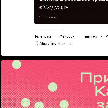
«Медузы»
2 года назад
Телеграм
Фейсбук
Твиттер
P
Magic link
Что-что?