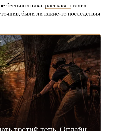
ре беспилотника,
рассказал
глава
точнив, были ли какие-то последствия
ДА
ать третий день. Онлайн