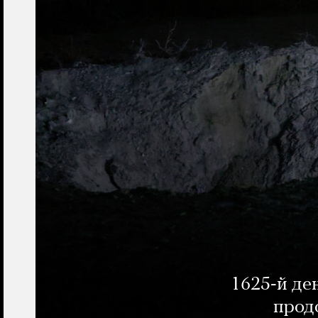
1625-й де
прод