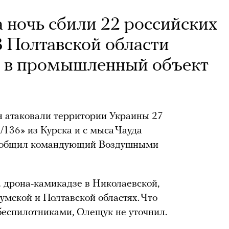
а ночь сбили 22 российских
В Полтавской области
л в промышленный объект
я атаковали территории Украины 27
136» из Курска и с мыса Чауда
сообщил командующий Воздушными
2 дрона-камикадзе в Николаевской,
умской и Полтавской областях. Что
беспилотниками, Олещук не уточнил.