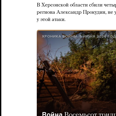
В Херсонской области сбили четы
региона Александр Прокудин, не у
у этой атаки.
ХРОНИКА ВОЙНЫ. 5 ИЮНЯ 2024 ГО
Война
Восемьсот тридц