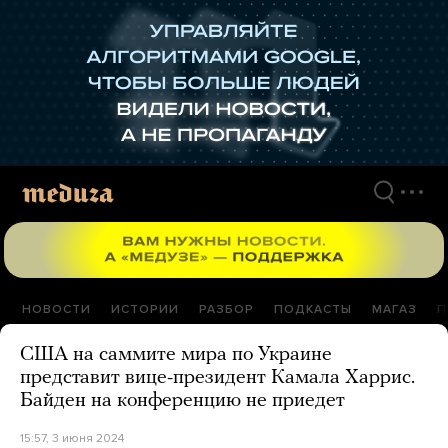
Перейти
к
материалам
НОВОСТИ
ИСТОРИИ
РАЗБОР
ПОДКАСТЫ
МАГАЗ
П
США на саммите мира по Украине
представит вице-президент Камала Харрис.
Байден на конференцию не приедет
15:57, 3 июня 2024