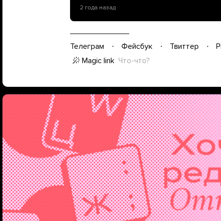
2 года назад
Телеграм
Фейсбук
Твиттер
P
Magic link
Что-что?