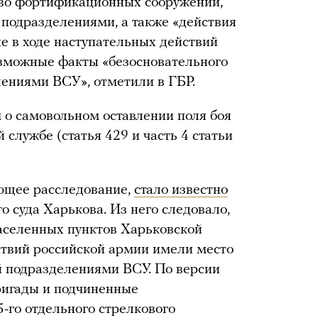
тво фортификационных сооружений,
подразделениями, а также «действия
не в ходе наступательных действий
озможные факты «безосновательного
лениями ВСУ», отметили в ГБР.
м о самовольном оставлении поля боя
службе (статья 429 и часть 4 статьи
ующее расследование,
стало известно
о суда Харькова. Из него следовало,
населенных пунктов Харьковской
ствий российской армии имели место
й подразделениями ВСУ. По версии
ригады и подчиненные
5-го отдельного стрелкового