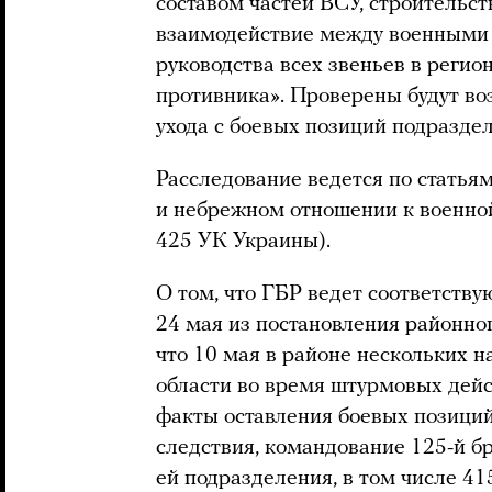
составом частей ВСУ, строительс
взаимодействие между военными 
руководства всех звеньев в регио
противника». Проверены будут в
ухода с боевых позиций подразде
Расследование ведется по статья
и небрежном отношении к военной 
425 УК Украины).
О том, что ГБР ведет соответств
24 мая из постановления районног
что 10 мая в районе нескольких 
области во время штурмовых дей
факты оставления боевых позици
следствия, командование 125-й б
ей подразделения, в том числе 41