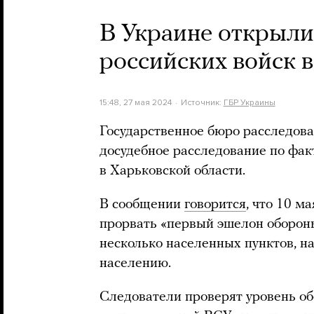
В Украине открыли
российских войск 
15:48, 27 мая 2024
Источник:
ГБР Украины
Государственное бюро расследов
досудебное расследование по фак
в Харьковской области.
В сообщении
говорится
, что 10 м
прорвать «первый эшелон обороны
несколько населенных пунктов, н
населению.
Следователи проверят уровень о