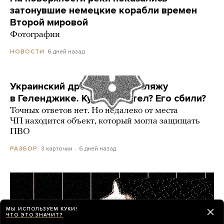
затонувшие немецкие корабли времен
Второй мировой
Фотографии
6 дней назад
НОВОСТИ
Украинский дрон попал по пляжу
в Геленджике. Куда он летел? Его сбили?
Точных ответов нет. Но недалеко от места
ЧП находится объект, который могла защищать
ПВО
3 карточки
6 дней назад
РАЗБОР
МЫ ИСПОЛЬЗУЕМ КУКИ!
ЧТО ЭТО ЗНАЧИТ?