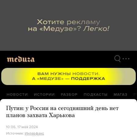
Перейти
к
материалам
НОВОСТИ
ИСТОРИИ
РАЗБОР
ПОДКАСТЫ
МАГАЗ
П
Путин: у России на сегодняшний день нет
планов захвата Харькова
10:06, 17 мая 2024
Источник:
Интерфакс