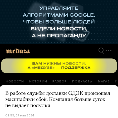
Перейти
к
материалам
НОВОСТИ
ИСТОРИИ
РАЗБОР
ПОДКАСТЫ
МАГАЗ
П
В работе службы доставки СДЭК произошел
масштабный сбой. Компания больше суток
не выдает посылки
09:59, 27 мая 2024