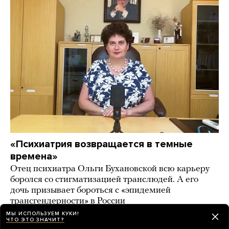
«Психиатрия возвращается в темные
времена»
Отец психиатра Ольги Бухановской всю карьеру
боролся со стигматизацией транслюдей. А его
дочь призывает бороться с «эпидемией
трансгендерности» в России
МЫ ИСПОЛЬЗУЕМ КУКИ!
день назад
ИСТОРИИ
ЧТО ЭТО ЗНАЧИТ?