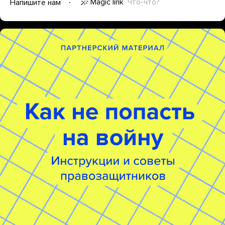
Magic link
Что-что?
Напишите нам