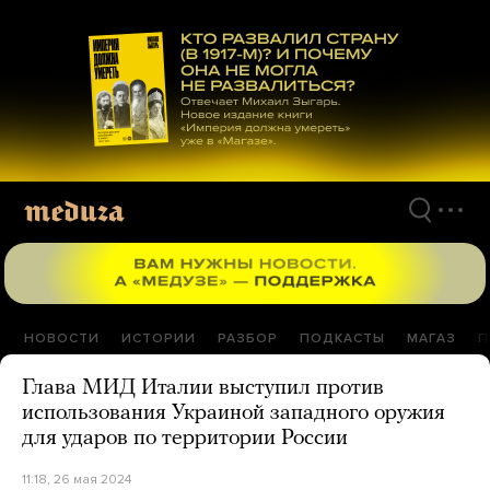
Перейти
к
материалам
НОВОСТИ
ИСТОРИИ
РАЗБОР
ПОДКАСТЫ
МАГАЗ
П
Глава МИД Италии выступил против
использования Украиной западного оружия
для ударов по территории России
11:18, 26 мая 2024