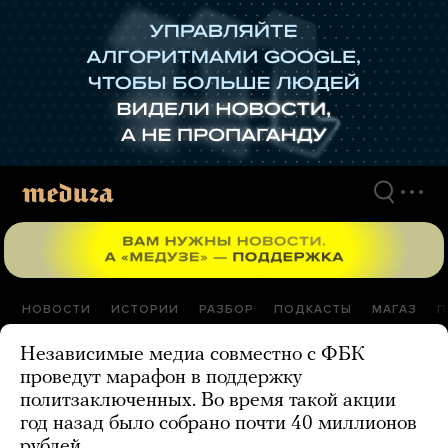
Перейти
к
материалам
НОВОСТИ
ИСТОРИИ
РАЗБОР
ПОДКАСТЫ
МАГАЗ
П
Независимые медиа совместно с ФБК
проведут марафон в поддержку
политзаключенных. Во время такой акции
год назад было собрано почти 40 миллионов
рублей