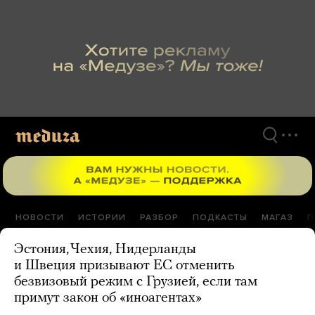
Перейти
к
материалам
НОВОСТИ
ИСТОРИИ
РАЗБОР
ПОДКАСТЫ
МАГАЗ
П
Эстония, Чехия, Нидерланды
и Швеция призывают ЕС отменить
безвизовый режим с Грузией, если там
примут закон об «иноагентах»