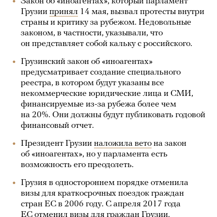
Закон об «иноагентах», который парламент
Грузии
принял
14 мая, вызвал протесты внутри
страны и критику за рубежом. Недовольные
законом, в частности, указывали, что
он представляет собой кальку с российского.
Грузинский закон об «иноагентах»
предусматривает создание специального
реестра, в котором будут указаны все
некоммерческие юридические лица и СМИ,
финансируемые из-за рубежа более чем
на 20%. Они должны будут публиковать годовой
финансовый отчет.
Президент Грузии
наложила вето
на закон
об «иноагентах», но у парламента есть
возможность его преодолеть.
Грузия в одностороннем порядке отменила
визы для краткосрочных поездок граждан
стран ЕС в 2006 году. С апреля 2017 года
ЕС
отменил
визы для граждан Грузии.