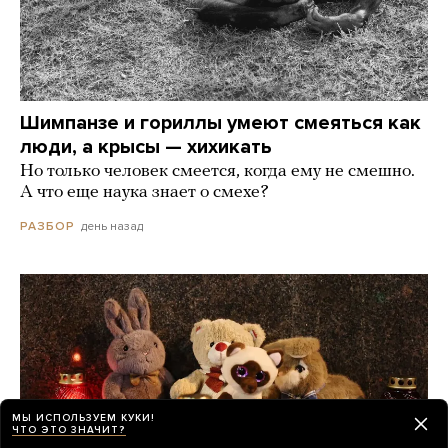
Шимпанзе и гориллы умеют смеяться как
люди, а крысы — хихикать
Но только человек смеется, когда ему не смешно.
А что еще наука знает о смехе?
день назад
РАЗБОР
МЫ ИСПОЛЬЗУЕМ КУКИ!
ЧТО ЭТО ЗНАЧИТ?