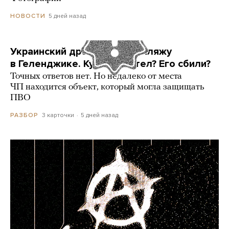
5 дней назад
НОВОСТИ
Украинский дрон попал по пляжу
в Геленджике. Куда он летел? Его сбили?
Точных ответов нет. Но недалеко от места
ЧП находится объект, который могла защищать
ПВО
3 карточки
5 дней назад
РАЗБОР