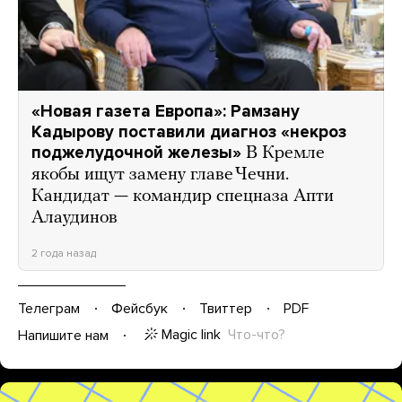
«Новая газета Европа»: Рамзану
Кадырову поставили диагноз «некроз
поджелудочной железы»
В Кремле
якобы ищут замену главе Чечни.
Кандидат — командир спецназа Апти
Алаудинов
2 года назад
Телеграм
Фейсбук
Твиттер
PDF
Magic link
Что-что?
Напишите нам