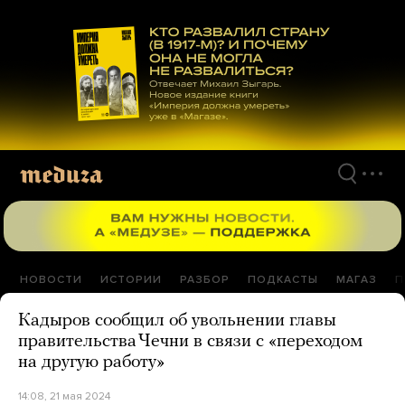
Перейти
к
материалам
НОВОСТИ
ИСТОРИИ
РАЗБОР
ПОДКАСТЫ
МАГАЗ
П
Кадыров сообщил об увольнении главы
правительства Чечни в связи с «переходом
на другую работу»
14:08, 21 мая 2024