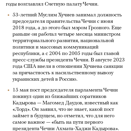
годы возглавлял Счетную палату Чечни.
53-летний Муслим Хучиев занимал должность
председателя правительства Чечни с июня
2018 года, а до этого был мэром Грозного. Еще
раньше он работал четыре месяца министром
территориального развития, национальной
политики и массовых коммуникаций
республики, а с 2004 по 2005 годы был главой
пресс-службы президента Чечни. В августе 2023
года США ввели в отношении Хучиева санкции
за причастность к насильственному вывозу
украинских детей в Россию.
15 мая пост председателя парламента Чечни
покинул один из ближайших соратников
Кадырова — Магомед Даудов, известный как
«Лорд». Он заявил, что не знает, какой пост
займет в будущем, но отметил, что для него
самое важное — «быть на пути первого
президента Чечни Ахмата-Хаджи Кадырова».