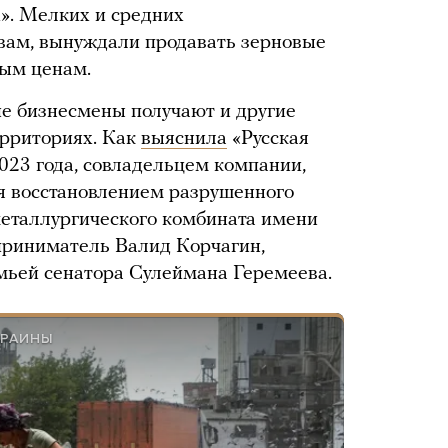
». Мелких и средних
вам, вынуждали продавать зерновые
ным ценам.
е бизнесмены получают и другие
ерриториях. Как
выяснила
«Русская
023 года, совладельцем компании,
я восстановлением разрушенного
металлургического комбината имени
приниматель Валид Корчагин,
мьей сенатора Сулеймана Геремеева.
КРАИНЫ