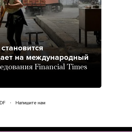
 становится
дает на международный
едования Financial Times
DF
Напишите нам