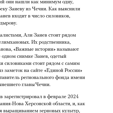
ий они нашли как минимум одну,
ку Заиеву из Чечни. Как выяснили
аиев входит в число силовиков,
адырову.
алистами, Али Заиев стоит рядом
елимхановых. Их родственника,
нова, «Важные истории» называют
 одном снимке Заиев, одетый
ми силовиками стоит рядом с самим
из заметок на сайте «Единой России»
ставитель регионального фонда имени
ынешнего главы Чечни.
в зарегистрировал в феврале 2024
кания-Нова Херсонской области, и, как
ся выращиванием зерновых культур,