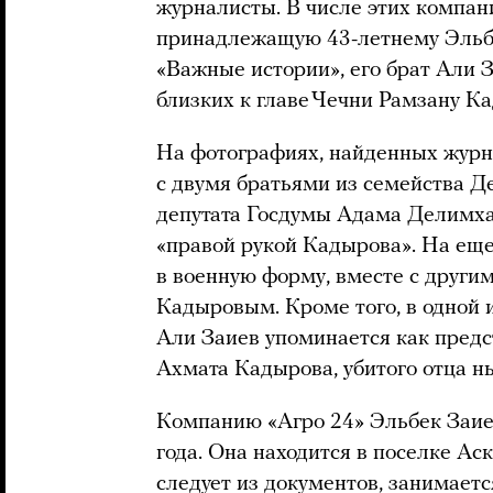
журналисты. В числе этих компан
принадлежащую 43-летнему Эльбе
«Важные истории», его брат Али З
близких к главе Чечни Рамзану К
На фотографиях, найденных журн
с двумя братьями из семейства Д
депутата Госдумы Адама Делимха
«правой рукой Кадырова». На еще
в военную форму, вместе с други
Кадыровым. Кроме того, в одной 
Али Заиев упоминается как пред
Ахмата Кадырова, убитого отца н
Компанию «Агро 24» Эльбек Заие
года. Она находится в поселке Ас
следует из документов, занимает