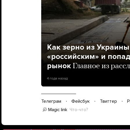
Как зерно из Украины
«российским» и попа
рынок
Главное из рассл
4 года назад
Телеграм
Фейсбук
Твиттер
P
Magic link
Что-что?