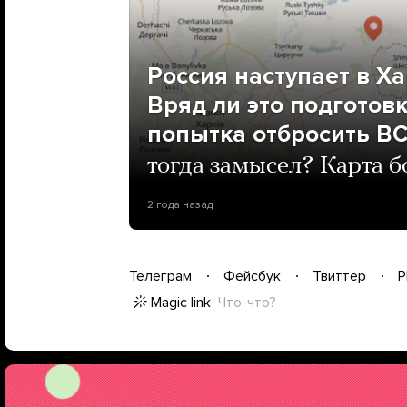
Россия наступает в Ха
Вряд ли это подготов
попытка отбросить ВС
тогда замысел? Карта б
2 года назад
Телеграм
Фейсбук
Твиттер
P
Magic link
Что-что?