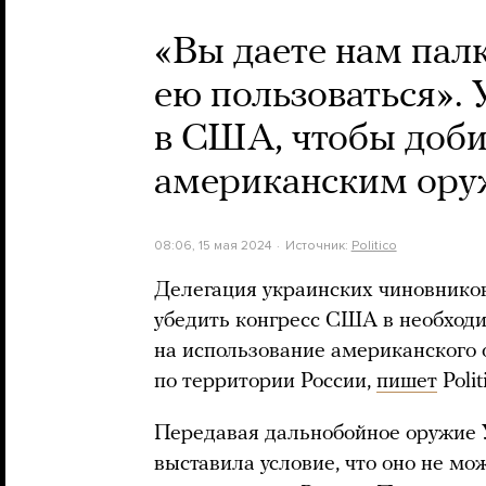
«Вы даете нам палк
ею пользоваться».
в США, чтобы доби
американским ору
08:06, 15 мая 2024
Источник:
Politico
Делегация украинских чиновников
убедить конгресс США в необходи
на использование американского 
по территории России,
пишет
Polit
Передавая дальнобойное оружие 
выставила условие, что оно не мо