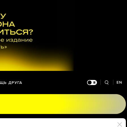
EN
ЩЬ ДРУГА