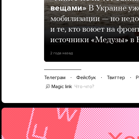
вещами»
В Украине уж
мобилизации — но недов
и те, кто воюет на фрон
источники «Медузы» в 
2 года назад
Телеграм
Фейсбук
Твиттер
P
Magic link
Что-что?