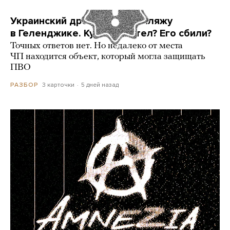
Украинский дрон попал по пляжу
в Геленджике. Куда он летел? Его сбили?
Точных ответов нет. Но недалеко от места
ЧП находится объект, который могла защищать
ПВО
3 карточки
5 дней назад
РАЗБОР