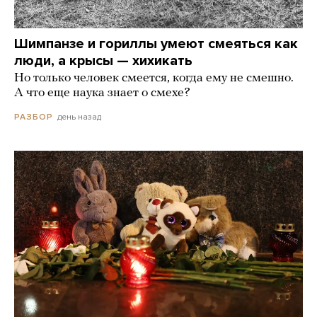
Шимпанзе и гориллы умеют смеяться как
люди, а крысы — хихикать
Но только человек смеется, когда ему не смешно.
А что еще наука знает о смехе?
день назад
РАЗБОР