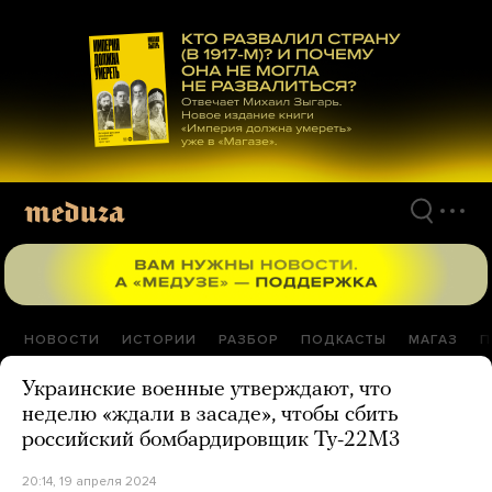
Перейти
к
материалам
НОВОСТИ
ИСТОРИИ
РАЗБОР
ПОДКАСТЫ
МАГАЗ
П
Украинские военные утверждают, что
неделю «ждали в засаде», чтобы сбить
российский бомбардировщик Ту-22М3
20:14, 19 апреля 2024