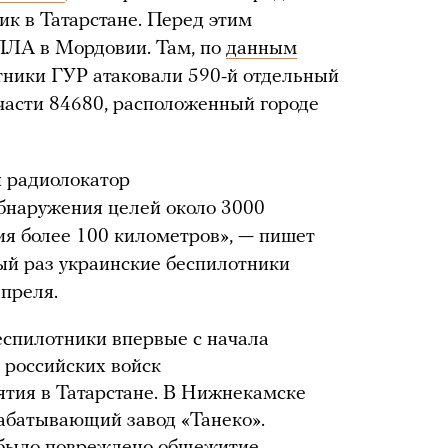
к в Татарстане. Перед этим
ПЛА в Мордовии. Там, по
данным
тники ГУР атаковали 590-й отдельный
части 84680, расположенный городе
й радиолокатор
бнаружения целей около 3000
я более 100 километров», — пишет
вый раз украинские беспилотники
апреля.
еспилотники впервые с начала
 российских войск
ятия в Татарстане. В Нижнекамске
абатывающий завод «Танеко».