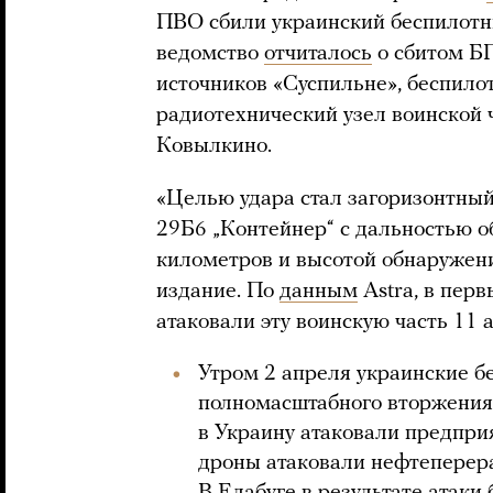
ПВО сбили украинский беспилотни
ведомство
отчиталось
о сбитом Б
источников «Суспильне», беспило
радиотехнический узел воинской 
Ковылкино.
«Целью удара стал загоризонтны
29Б6 „Контейнер“ с дальностью о
километров и высотой обнаружени
издание. По
данным
Astra, в пер
атаковали эту воинскую часть 11 
Утром 2 апреля украинские б
полномасштабного вторжения
в Украину атаковали предпри
дроны атаковали нефтеперер