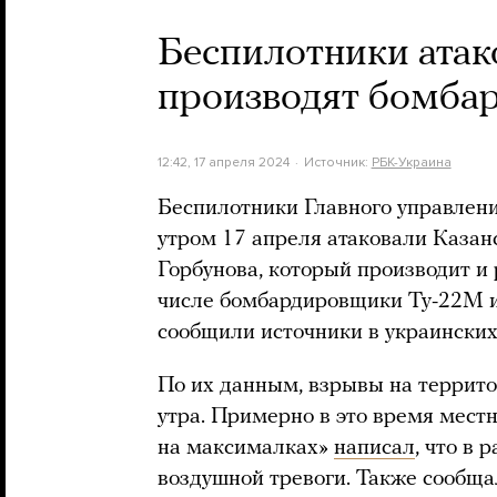
Беспилотники атако
производят бомбар
12:42, 17 апреля 2024
Источник:
РБК-Украина
Беспилотники Главного управлен
утром 17 апреля атаковали Казан
Горбунова, который производит и
числе бомбардировщики Ту-22М и
сообщили источники в украинских
По их данным, взрывы на террито
утра. Примерно в это время мест
на максималках»
написал
, что в
воздушной тревоги. Также сообща