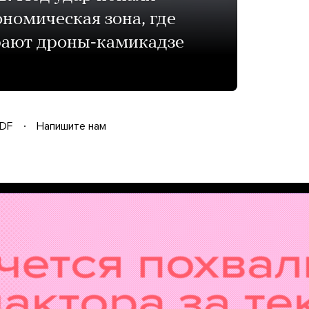
ономическая зона, где
рают дроны-камикадзе
DF
Напишите нам