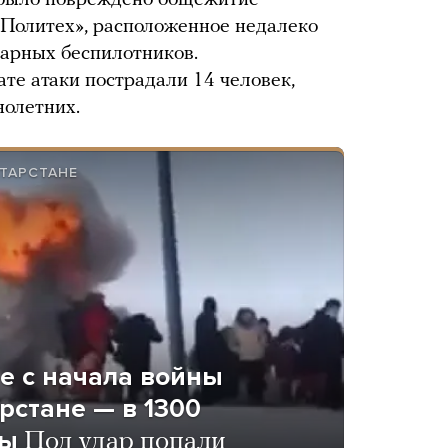
и было повреждено общежитие
 Политех», расположенное недалеко
дарных беспилотников.
ате атаки пострадали 14 человек,
нолетних.
АТАРСТАНЕ
е с начала войны
рстане — в 1300
ны
Под удар попали