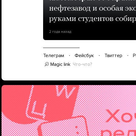
нефтезавод и особая эк
руками студентов соби
2 года назад
Телеграм
Фейсбук
Твиттер
P
Magic link
Что-что?