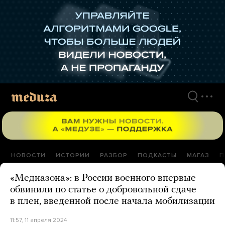
Перейти
к
материалам
НОВОСТИ
ИСТОРИИ
РАЗБОР
ПОДКАСТЫ
МАГАЗ
П
«Медиазона»: в России военного впервые
обвинили по статье о добровольной сдаче
в плен, введенной после начала мобилизации
11:57, 11 апреля 2024