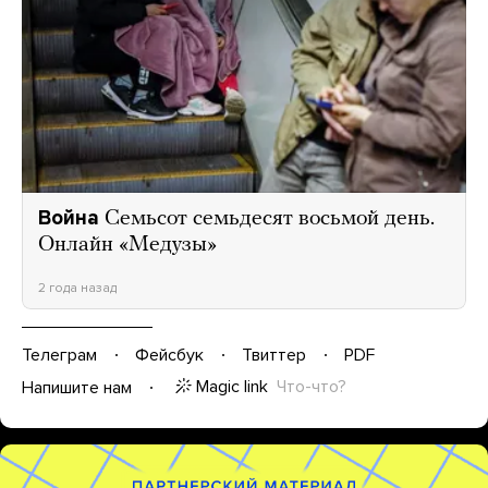
Война
Семьсот семьдесят восьмой день.
Онлайн «Медузы»
2 года назад
Телеграм
Фейсбук
Твиттер
PDF
Magic link
Что-что?
Напишите нам