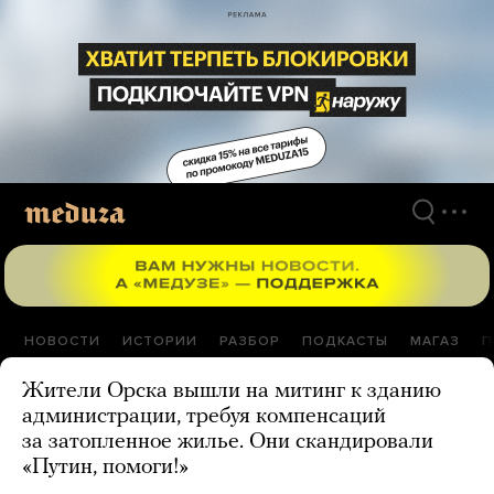
Перейти
к
материалам
НОВОСТИ
ИСТОРИИ
РАЗБОР
ПОДКАСТЫ
МАГАЗ
П
Жители Орска вышли на митинг к зданию
администрации, требуя компенсаций
за затопленное жилье. Они скандировали
«Путин, помоги!»