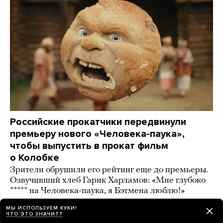
Российские прокатчики передвинули
премьеру нового «Человека-паука»,
чтобы выпустить в прокат фильм
о Колобке
Зрители обрушили его рейтинг еще до премьеры.
Озвучивший хлеб Гарик Харламов: «Мне глубоко
***** на Человека-паука, я Бэтмена люблю!»
день назад
ИСТОРИИ
МЫ ИСПОЛЬЗУЕМ КУКИ!
ЧТО ЭТО ЗНАЧИТ?