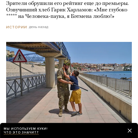
Зрители обрушили его рейтинг еще до премьеры.
Озвучивший хлеб Гарик Харламов: «Мне глубоко
***** на Человека-паука, я Бэтмена люблю!»
день назад
ИСТОРИИ
МЫ ИСПОЛЬЗУЕМ КУКИ!
После миграционного кризиса
ЧТО ЭТО ЗНАЧИТ?