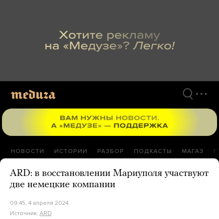
Перейти
к
материалам
НОВОСТИ
ИСТОРИИ
РАЗБОР
ПОДКАСТЫ
МАГАЗ
П
ARD: в восстановлении Мариуполя участвуют
две немецкие компании
09:45, 4 апреля 2024
Источник:
ARD