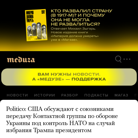
Перейти
к
материалам
НОВОСТИ
ИСТОРИИ
РАЗБОР
ПОДКАСТЫ
МАГАЗ
П
Politico: США обсуждают с союзниками
передачу Контактной группы по обороне
Украины под контроль НАТО на случай
избрания Трампа президентом