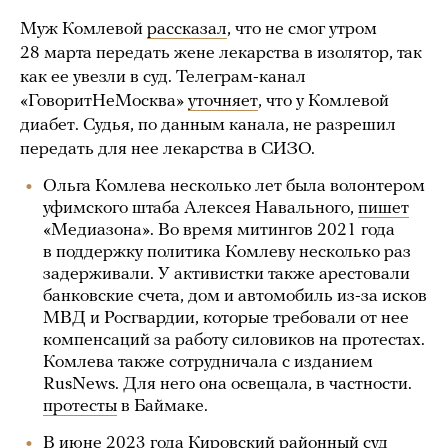
Муж Комлевой
рассказал
, что не смог утром
28 марта передать жене лекарства в изолятор, так
как ее увезли в суд. Телеграм-канал
«ГоворитНеМосква»
уточняет
, что у Комлевой
диабет. Судья, по данным канала, не разрешил
передать для нее лекарства в СИЗО.
Ольга Комлева несколько лет была волонтером
уфимского штаба Алексея Навального,
пишет
«Медиазона». Во время митингов 2021 года
в поддержку политика Комлеву несколько раз
задерживали. У активистки также арестовали
банковские счета, дом и автомобиль из-за исков
МВД и Росгвардии, которые требовали от нее
компенсаций за работу силовиков на протестах.
Комлева также сотрудничала с изданием
RusNews. Для него она освещала, в частности.
протесты
в Баймаке.
В июне 2023 года Кировский районный суд