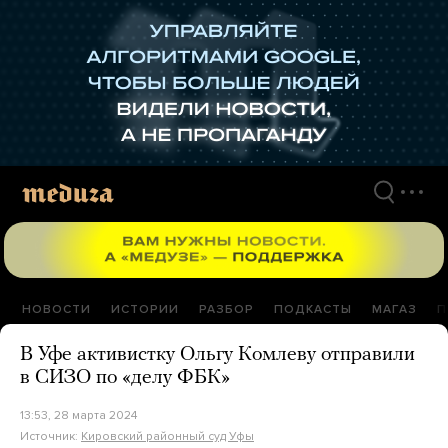
Перейти
к
материалам
НОВОСТИ
ИСТОРИИ
РАЗБОР
ПОДКАСТЫ
МАГАЗ
П
В Уфе активистку Ольгу Комлеву отправили
в СИЗО по «делу ФБК»
13:53, 28 марта 2024
Источник:
Кировский районный суд Уфы