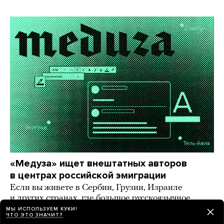
«Медуза» ищет внештатных авторов
в центрах российской эмиграции
Если вы живете в Сербии, Грузии, Израиле
и других странах, где большое русскоязычное
комьюнити, — напишите нам!
МЫ ИСПОЛЬЗУЕМ КУКИ!
ЧТО ЭТО ЗНАЧИТ?