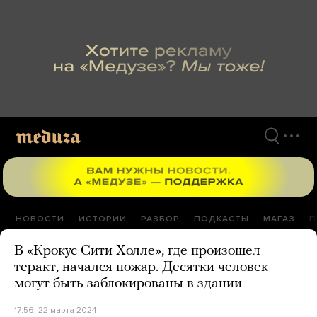
Перейти
к
материалам
НОВОСТИ
ИСТОРИИ
РАЗБОР
ПОДКАСТЫ
МАГАЗ
П
В «Крокус Сити Холле», где произошел
теракт, начался пожар. Десятки человек
могут быть заблокированы в здании
17:56, 22 марта 2024