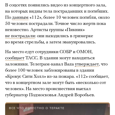
В соцсетях появились видео из концертного зала,
на которых видны тела пострадавших и погибших.
По
данным
«112», более 10 человек погибли, около
50 человек пострадали. Точное число жертв пока
неизвестно. Артисты группы «Пикник»
не пострадали
: они находились в гримерке
во время стрельбы, а затем эвакуировались.
На место едут сотрудники СОБР и ОМОН,
сообщает
ТАСС. В здании могут находиться
заложники. Телеграм-канал Baza
утверждает
, что
более 100 человек заблокированы в здании
«Крокус Сити Холл» из-за пожара. «112» сообщает,
что в концертном зале могут быть «несколько сот
человек». На место происшествия выехал
губернатор Подмосковья Андрей Воробьев.
ВСЕ ЧТО ИЗВЕСТНО О ТЕРАКТЕ