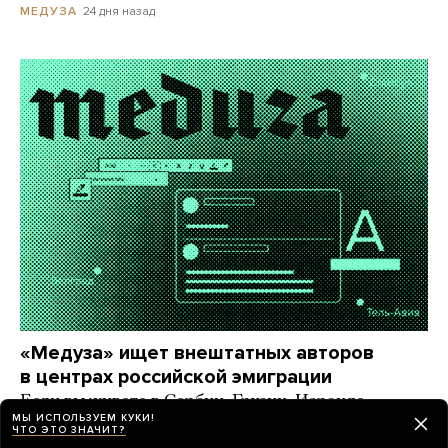
24 дня назад
МЕДУЗА
«Медуза» ищет внештатных авторов
в центрах российской эмиграции
Если вы живете в Сербии, Грузии, Израиле
МЫ ИСПОЛЬЗУЕМ КУКИ!
и других странах, где большое русскоязычное
ЧТО ЭТО ЗНАЧИТ?
комьюнити, — напишите нам!