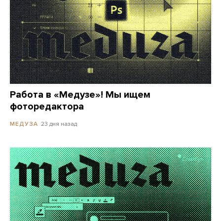
Работа в «Медузе»! Мы ищем
фоторедактора
23 дня назад
МЕДУЗА