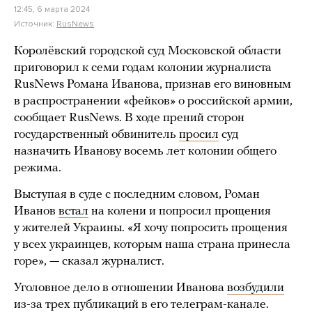
12:45, 6 марта 2024
Источник:
RusNews
Королёвский городской суд Московской области
приговорил к семи годам колонии журналиста
RusNews Романа Иванова, признав его виновным
в распространении «фейков» о российской армии,
сообщает RusNews. В ходе прений сторон
государственный обвинитель
просил
суд
назначить Иванову восемь лет колонии общего
режима.
Выступая в суде с последним словом, Роман
Иванов
встал
на колени и попросил прощения
у жителей Украины. «Я хочу попросить прощения
у всех украинцев, которым наша страна принесла
горе», — сказал журналист.
Уголовное дело в отношении Иванова
возбудили
из-за трех публикаций в его телеграм-канале.