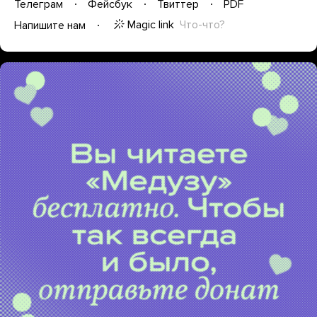
Телеграм
Фейсбук
Твиттер
PDF
Magic link
Что-что?
Напишите нам