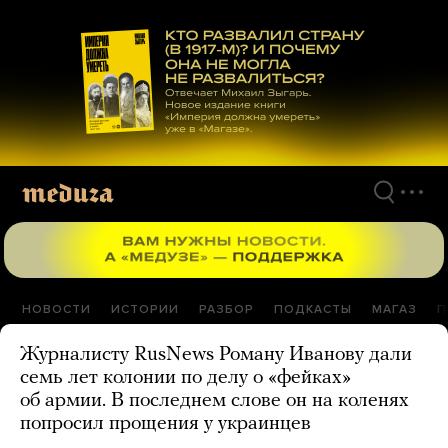
Перейти
к
материалам
НОВОСТИ
ИСТОРИИ
РАЗБОР
ПОДКАСТЫ
МАГАЗ
П
Журналисту RusNews Роману Иванову дали
семь лет колонии по делу о «фейках»
об армии. В последнем слове он на коленях
попросил прощения у украинцев