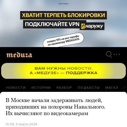
Перейти
к
материалам
НОВОСТИ
ИСТОРИИ
РАЗБОР
ПОДКАСТЫ
МАГАЗ
П
В Москве начали задерживать людей,
приходивших на похороны Навального.
Их вычисляют по видеокамерам
10:58, 5 марта 2024