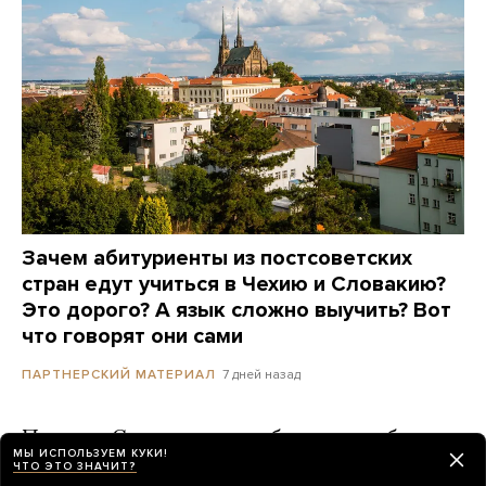
Зачем абитуриенты из постсоветских
стран едут учиться в Чехию и Словакию?
Это дорого? А язык сложно выучить? Вот
что говорят они сами
7 дней назад
ПАРТНЕРСКИЙ МАТЕРИАЛ
Полиция Сеула провела обыски в штаб-
МЫ ИСПОЛЬЗУЕМ КУКИ!
квартире Starbucks. Компания находится
ЧТО ЭТО ЗНАЧИТ?