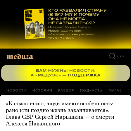
Перейти
к
материалам
НОВОСТИ
ИСТОРИИ
РАЗБОР
ПОДКАСТЫ
МАГАЗ
П
«К сожалению, люди имеют особенность:
рано или поздно жизнь заканчивается».
Глава СВР Сергей Нарышкин — о смерти
Алексея Навального