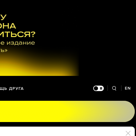
EN
ЩЬ ДРУГА