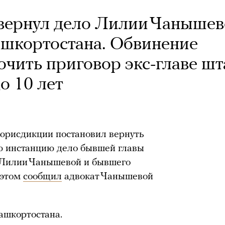
вернул дело Лилии Чаныше
ашкортостана. Обвинение
очить приговор экс-главе шт
о 10 лет
юрисдикции постановил вернуть
ю инстанцию дело бывшей главы
 Лилии Чанышевой и бывшего
 этом
сообщил
адвокат Чанышевой
Башкортостана.