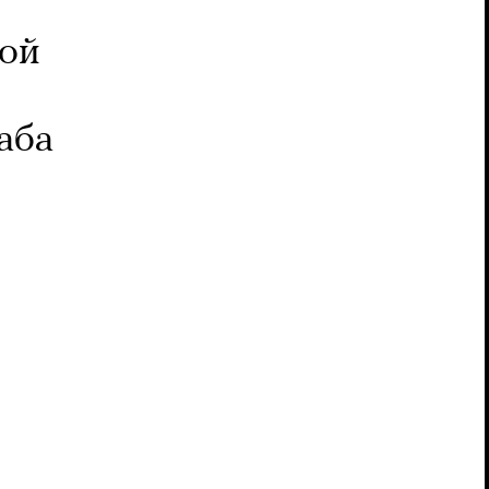
вой
аба