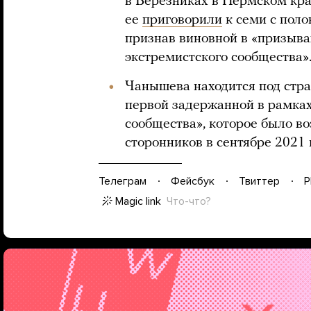
в Березниках в Пермском кра
ее
приговорили
к семи с поло
признав виновной в «призыва
экстремистского сообщества»
Чанышева находится под стра
первой задержанной в рамках
сообщества», которое было в
сторонников в сентябре 2021 
Телеграм
Фейсбук
Твиттер
P
Magic link
Что-что?