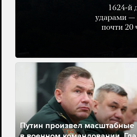
1624-й 
ударами — 
почти 20 
Путин произвел масштабные 
в военном командовании. Гла