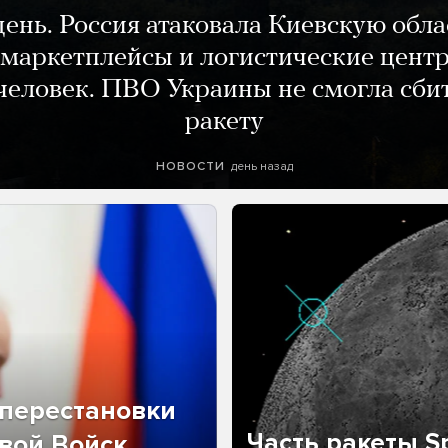
день. Россия атаковала Киевскую обла
маркетплейсы и логистические цент
человек. ПВО Украины не смогла сби
ракету
день назад
НОВОСТИ
перестановки
Часть ракеты Sp
вой Войск