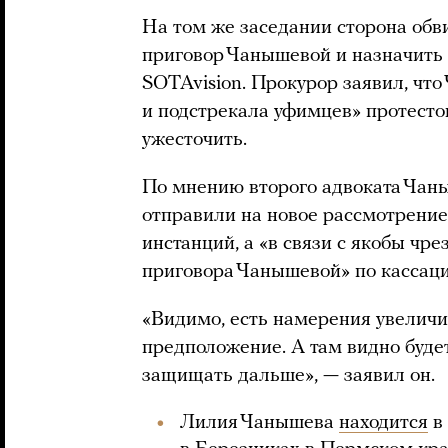
На том же заседании сторона обв
приговор Чанышевой и назначить 
SOTAvision. Прокурор заявил, чт
и подстрекала уфимцев» протестов
ужесточить.
По мнению второго адвоката Чан
отправили на новое рассмотрение
инстанций, а «в связи с якобы чр
приговора Чанышевой» по кассац
«Видимо, есть намерения увеличи
предположение. А там видно буде
защищать дальше», — заявил он.
Лилия Чанышева
находится
в