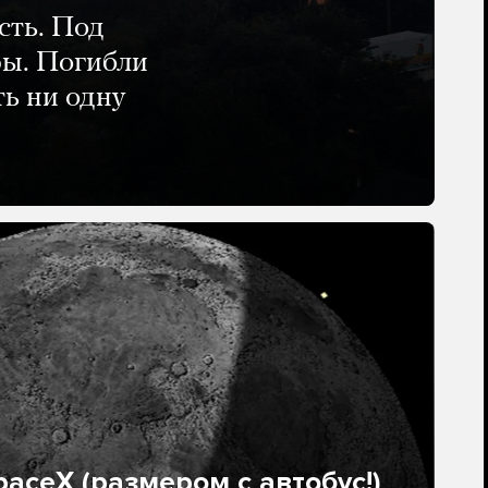
сть. Под
ры. Погибли
ть ни одну
aceX (размером с автобус!)