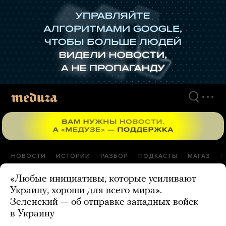
Перейти
к
материалам
НОВОСТИ
ИСТОРИИ
РАЗБОР
ПОДКАСТЫ
МАГАЗ
П
«Любые инициативы, которые усиливают
Украину, хороши для всего мира».
Зеленский — об отправке западных войск
в Украину