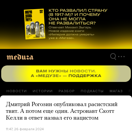
Перейти
к
материалам
НОВОСТИ
ИСТОРИИ
РАЗБОР
ПОДКАСТЫ
МАГАЗ
П
Дмитрий Рогозин опубликовал расистский
твит. А потом еще один. Астронавт Скотт
Келли в ответ назвал его нацистом
11:47, 26 февраля 2024