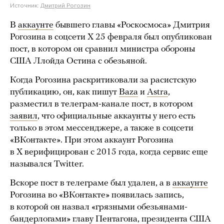
Источник:
Дмитрий Рогозин
В
аккаунте
бывшего главы «Роскосмоса» Дмитрия
Рогозина в соцсети X 25 февраля был опубликован
пост, в котором он сравнил министра обороны
США Ллойда Остина с обезьяной.
Когда Рогозина раскритиковали за расистскую
публикацию, он, как пишут
Baza
и
Astra
,
разместил в телеграм-канале пост, в котором
заявил
, что официальные аккаунты у него есть
только в этом мессенджере, а также в соцсети
«ВКонтакте». При этом аккаунт Рогозина
в X верифицирован с 2015 года, когда сервис еще
назывался Twitter.
Вскоре пост в телеграме был удален, а в
аккаунте
Рогозина во «ВКонтакте» появилась запись,
в которой он назвал «грязными обезьянами-
бандерлогами» главу Пентагона, президента США