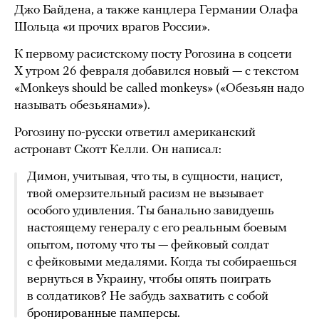
Джо Байдена, а также канцлера Германии Олафа
Шольца «и прочих врагов России».
К первому расистскому посту Рогозина в соцсети
X утром 26 февраля добавился новый — с текстом
«Monkeys should be called monkeys» («Обезьян надо
называть обезьянами»).
Рогозину по-русски ответил американский
астронавт Скотт Келли. Он написал:
Димон, учитывая, что ты, в сущности, нацист,
твой омерзительный расизм не вызывает
особого удивления. Ты банально завидуешь
настоящему генералу с его реальным боевым
опытом, потому что ты — фейковый солдат
с фейковыми медалями. Когда ты собираешься
вернуться в Украину, чтобы опять поиграть
в солдатиков? Не забудь захватить с собой
бронированные памперсы.