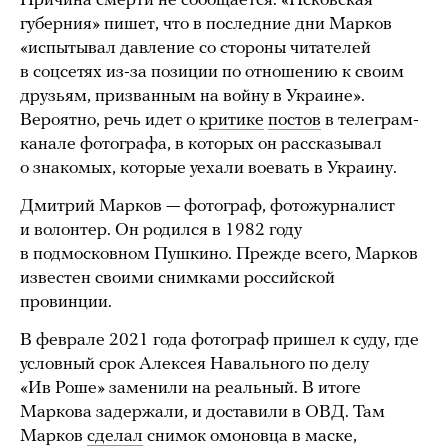
Причина смерти не сообщается. «Псковская
губерния» пишет, что в последние дни Марков
«испытывал давление со стороны читателей
в соцсетях из-за позиции по отношению к своим
друзьям, призванным на войну в Украине».
Вероятно, речь идет о
критике
постов
в телеграм-
канале фотографа, в которых он рассказывал
о знакомых, которые уехали воевать в Украину.
Дмитрий Марков — фотограф, фотожурналист
и волонтер. Он родился в 1982 году
в подмосковном Пушкино. Прежде всего, Марков
известен своими снимками российской
провинции.
В феврале 2021 года фотограф пришел к суду, где
условный срок Алексея Навального по делу
«Ив Роше» заменили на реальный. В итоге
Маркова задержали, и доставили в ОВД. Там
Марков
сделал
снимок омоновца в маске,