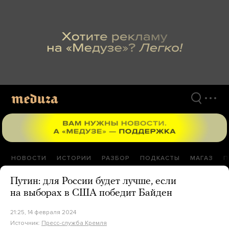
Перейти
к
материалам
НОВОСТИ
ИСТОРИИ
РАЗБОР
ПОДКАСТЫ
МАГАЗ
П
Путин: для России будет лучше, если
на выборах в США победит Байден
21:25, 14 февраля 2024
Источник:
Пресс-служба Кремля