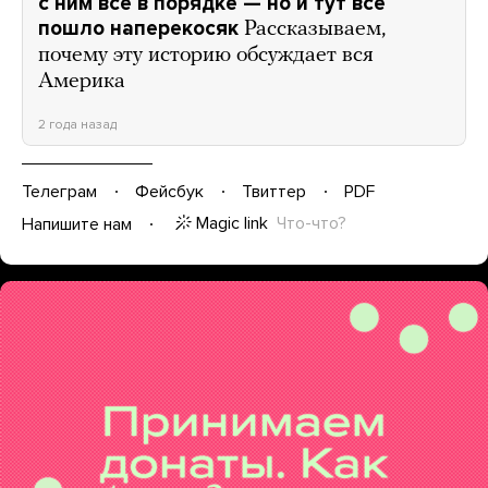
с ним все в порядке — но и тут все
пошло наперекосяк
Рассказываем,
почему эту историю обсуждает вся
Америка
2 года назад
Телеграм
Фейсбук
Твиттер
PDF
Magic link
Что-что?
Напишите нам