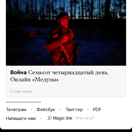
Война
Семьсот четырнадцатый день.
Онлайн «Медузы»
3 года назад
Телеграм
Фейсбук
Твиттер
PDF
Magic link
Что-что?
Напишите нам