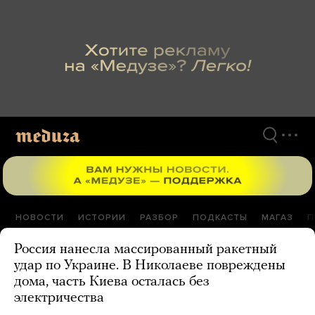
Перейти
к
материалам
НОВОСТИ
ИСТОРИИ
РАЗБОР
ПОДКАСТЫ
МАГАЗ
П
Россия нанесла массированный ракетный
удар по Украине. В Николаеве повреждены
дома, часть Киева осталась без
электричества