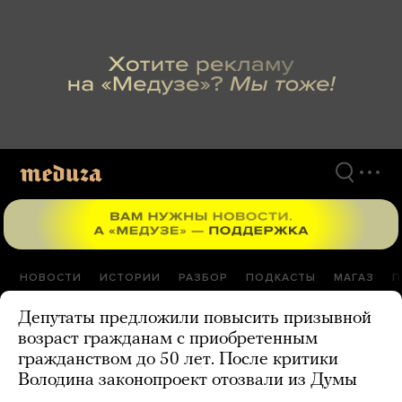
Перейти
к
материалам
НОВОСТИ
ИСТОРИИ
РАЗБОР
ПОДКАСТЫ
МАГАЗ
П
Депутаты предложили повысить призывной
возраст гражданам с приобретенным
гражданством до 50 лет. После критики
Володина законопроект отозвали из Думы