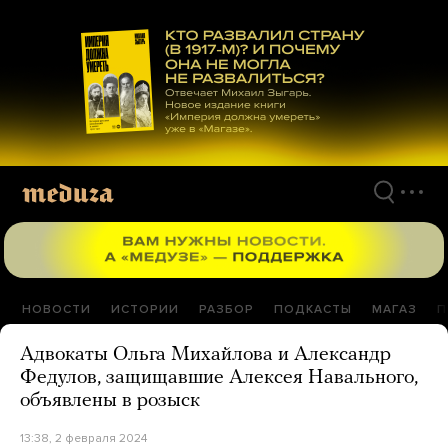
Перейти
к
материалам
НОВОСТИ
ИСТОРИИ
РАЗБОР
ПОДКАСТЫ
МАГАЗ
П
Адвокаты Ольга Михайлова и Александр
Федулов, защищавшие Алексея Навального,
объявлены в розыск
13:38, 2 февраля 2024