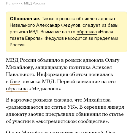
Источник:
МВД России
Обновление.
Также в розыск объявлен адвокат
Навального Александр Федулов, следует из базы
розыска МВД. Внимание на это
обратила
«Новая
газета Европа». Федулов находится за пределами
России.
МВД России объявило в розыск адвоката Ольгу
Михайлову, защищавшую политика Алексея
Навального. Информация об этом появилась
в
базе
розыска МВД. Первой внимание на это
обратила
«Медиазона».
В карточке розыска сказано, что Михайлова
«разыскивается по статье УК». В середине января
адвокату заочно
предъявили
обвинения по статье
об участии в «экстремистском сообществе».
Ольга Михайлова находится за границей. Она