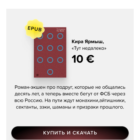
Кира Ярмыш, «Тут недалеко»