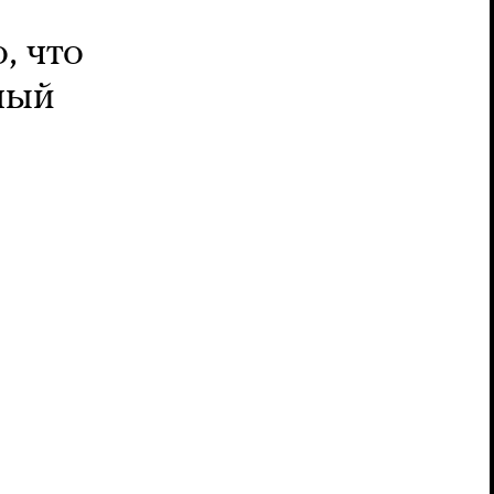
, что
лый