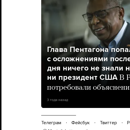
Глава Пентагона попа
с осложнениями после
дня ничего не знали 
ни президент США
В 
потребовали объяснен
3 года назад
Телеграм
Фейсбук
Твиттер
P