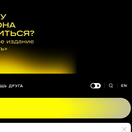
EN
ЩЬ ДРУГА