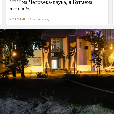
***** на Человека-паука, я Бэтмена
люблю!»
13 часов назад
ИСТОРИИ