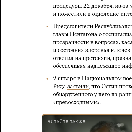
процедуры 22 декабря, из-за ч
и поместили в отделение инт
Представители Республиканс
главы Пентагона о госпитали
прозрачности в вопросах, кас
и состояния здоровья ключев
ответил на претензии, признав
обеспечивая надлежащее инф
9 января в Национальном во
Рида
заявили
, что Остин про
обнаруженного у него на ранн
«превосходными».
ЧИТАЙТЕ ТАКЖЕ