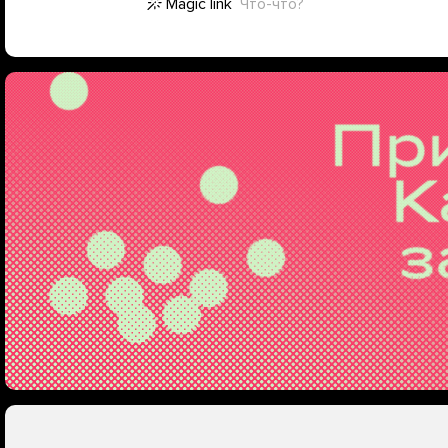
Magic link
Что-что?