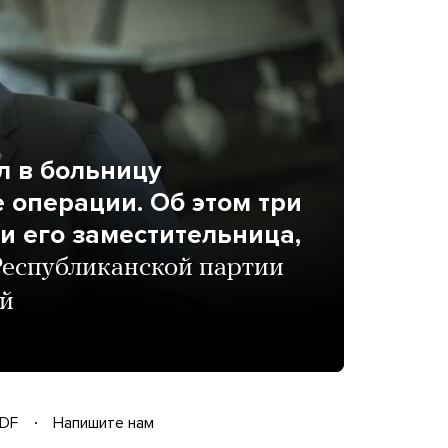
л в больницу
 операции. Об этом три
ни его заместительница,
Республиканской партии
ий
DF
Напишите нам