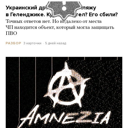
Украинский дрон попал по пляжу
в Геленджике. Куда он летел? Его сбили?
Точных ответов нет. Но недалеко от места
ЧП находится объект, который могла защищать
ПВО
3 карточки
5 дней назад
РАЗБОР