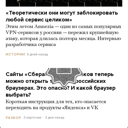
«Теоретически они могут заблокировать
любой сервис целиком»
Этим летом Amnezia — один из самых популярных
VPN-сервисов у россиян — пережил крупнейшую
атаку, которая длилась полтора месяца. Интервью
разработчика сервиса
5 дней назад
ИСТОРИИ
Сайты «Сбера» и других банков теперь
можно открыть только в российских
браузерах. Это опасно? И какой браузер
выбрать?
Короткая инструкция для тех, кто опасается
переходить на продукты «Яндекса» и VK
3 карточки
3 дня назад
РАЗБОР