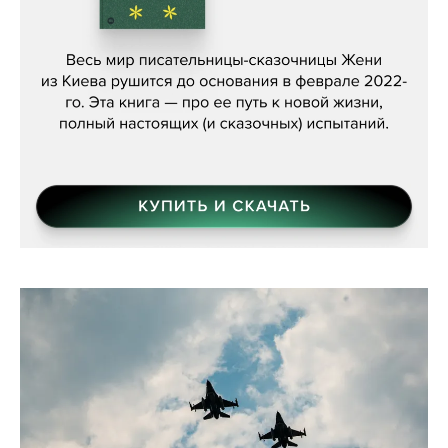
Женя Бережная, «(Не) о войне»