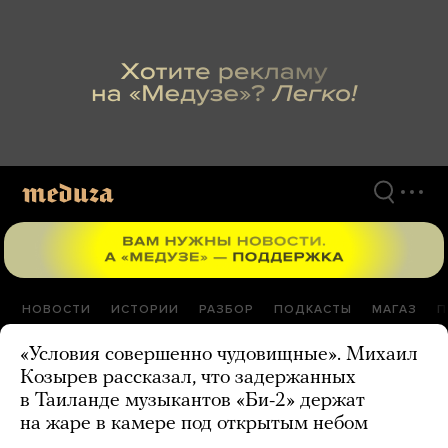
Перейти
к
материалам
НОВОСТИ
ИСТОРИИ
РАЗБОР
ПОДКАСТЫ
МАГАЗ
П
«Условия совершенно чудовищные». Михаил
Козырев рассказал, что задержанных
в Таиланде музыкантов «Би-2» держат
на жаре в камере под открытым небом