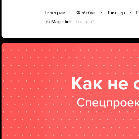
Телеграм
Фейсбук
Твиттер
P
Magic link
Что-что?