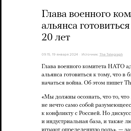
Глава военного ко
альянса готовиться
20 лет
09:15, 19 января 2024
Источник:
The Telegraph
Глава военного комитета НАТО а
альянса готовиться к тому, что в
начаться война. Об этом пишет Th
«Мы должны осознать, что то, что
не нечто само собой разумеющеес
к конфликту с Россией. Но дискус
и индустриальная база, и также л
играют определенную роль», — за