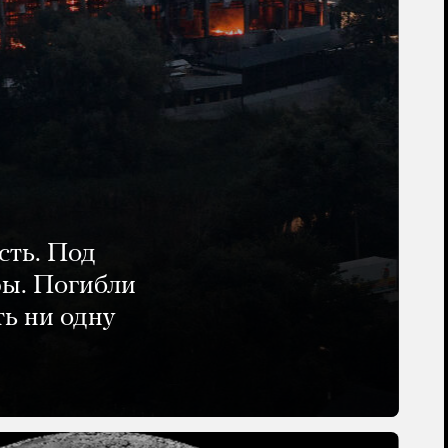
сть. Под
ры. Погибли
ть ни одну