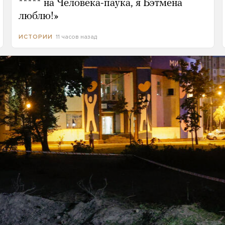
***** на Человека-паука, я Бэтмена
люблю!»
11 часов назад
ИСТОРИИ