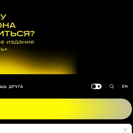
EN
ЩЬ ДРУГА