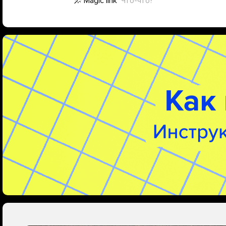
Magic link
Что-что?