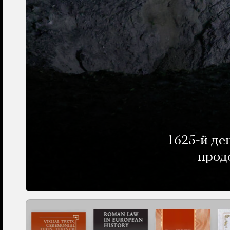
1625-й де
прод