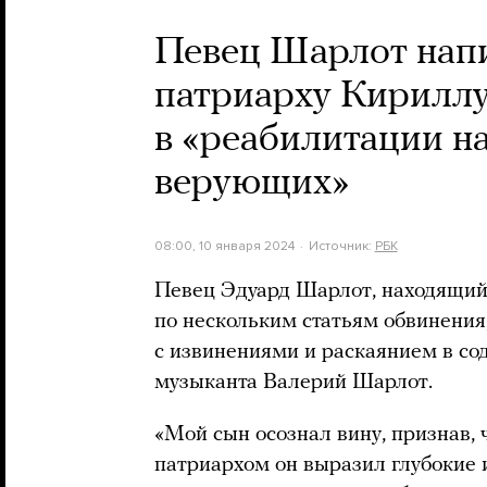
Певец Шарлот нап
патриарху Кириллу
в «реабилитации н
верующих»
08:00, 10 января 2024
Источник:
РБК
Певец Эдуард Шарлот, находящий
по нескольким статьям обвинения
с извинениями и раскаянием в с
музыканта Валерий Шарлот.
«Мой сын осознал вину, признав, 
патриархом он выразил глубокие 