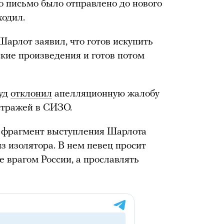
то письмо было отправлено до нового
ходил.
Шарлот заявил, что готов искупить
ские произведения и готов потом
суд
отклонил
апелляционную жалобу
 стражей в СИЗО.
л фрагмент выступления Шарлота
из изолятора. В нем певец просит
е врагом России, а прославлять