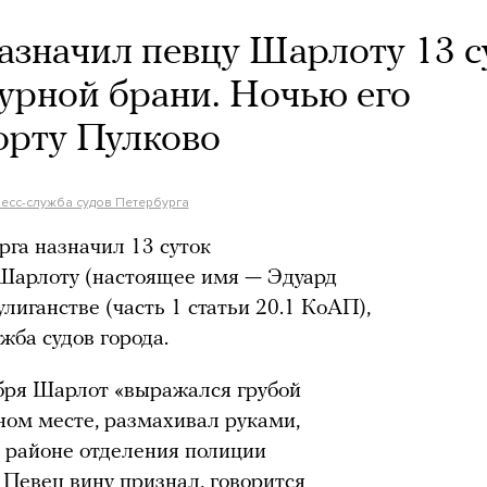
назначил певцу Шарлоту 13 с
зурной брани. Ночью его
орту Пулково
есс-служба судов Петербурга
га назначил 13 суток
 Шарлоту (настоящее имя — Эдуард
лиганстве (часть 1 статьи 20.1 КоАП),
жба судов города.
ября Шарлот «выражался грубой
ом месте, размахивал руками,
в районе отделения полиции
 Певец вину признал, говорится