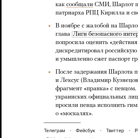
как
сообщали
СМИ, Шарлот п
патриарха РПЦ Кирилла и св
В ноябре с жалобой на Шарл
глава
Лиги безопасного инте
попросила оценить «действия
дискредитировал российскую
и умышленно сжег паспорт гр
После задержания Шарлота п
и Лексус (Владимир Кузнецов
фрагмент «пранка» с певцом.
украинских официальных лиц,
просили певца исполнить гим
о «москалях».
Телеграм
Фейсбук
Твиттер
P