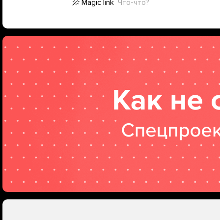
Magic link
Что-что?