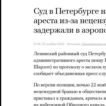
Суд в Петербурге 
ареста из-за нецен
задержали в аэроп
15:06, 22 ноября 2023
Источник:
Объединенная пр
Ленинский районный суд Петербур
административного ареста певцу
Шарлот) по протоколу о мелком ху
сообщает объединенная пресс-слу
По версии полиции, ночью 22 но
нецензурной бранью в общественн
приставал к гражданам, кричал» 
на набережной Обводного канала.