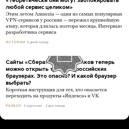
«Теоретически они могут заблокировать
любой сервис целиком»
Этим летом Amnezia — один из самых популярных
VPN-сервисов у россиян — пережил крупнейшую
атаку, которая длилась полтора месяца. Интервью
разработчика сервиса
5 дней назад
ИСТОРИИ
Сайты «Сбера» и других банков теперь
можно открыть только в российских
браузерах. Это опасно? И какой браузер
выбрать?
Короткая инструкция для тех, кто опасается
переходить на продукты «Яндекса» и VK
3 карточки
3 дня назад
РАЗБОР