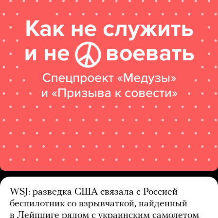
WSJ: разведка США связала с Россией
беспилотник со взрывчаткой, найденный
в Лейпциге рядом с украинским самолетом