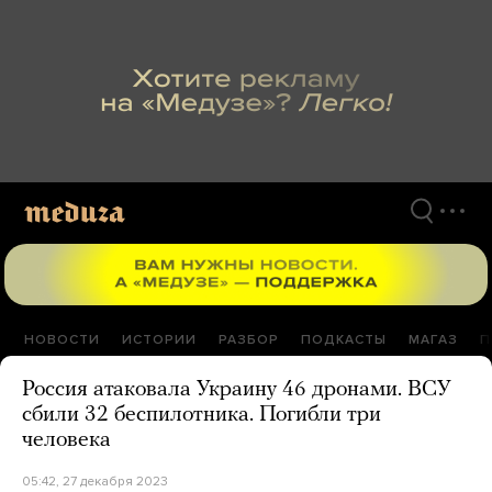
Перейти
к
материалам
НОВОСТИ
ИСТОРИИ
РАЗБОР
ПОДКАСТЫ
МАГАЗ
П
Россия атаковала Украину 46 дронами. ВСУ
сбили 32 беспилотника. Погибли три
человека
05:42, 27 декабря 2023