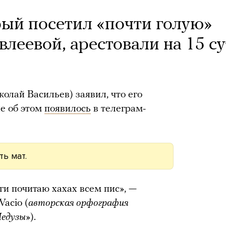
рый посетил «почти голую»
леевой, арестовали на 15 с
олай Васильев) заявил, что его
ие об этом
появилось
в телеграм-
ь мат.
и почитаю хахах всем пис», —
acio (
авторская орфография
Медузы»
).