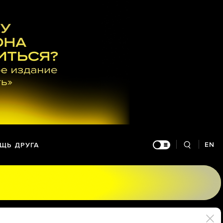
EN
ЩЬ ДРУГА