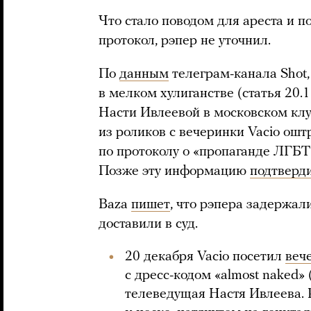
Что стало поводом для ареста и по
протокол, рэпер не уточнил.
По
данным
телеграм-канала Shot
в мелком хулиганстве (статья 20.
Насти Ивлеевой в московском клуб
из роликов с вечеринки Vacio ош
по протоколу о «пропаганде ЛГБТ
Позже эту информацию
подтверд
Baza
пишет
, что рэпера задержал
доставили в суд.
20 декабря Vacio посетил
веч
с дресс-кодом «almost naked» 
телеведущая Настя Ивлеева. 