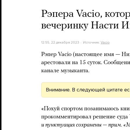
Рэпера Vacio, кото
вечеринку Насти Ив
12:55, 22 декабря 2023
Источник:
Vacio
Рэпер Vacio (настоящее имя — Ник
арестовали на 15 суток. Сообщен
канале музыканта.
Внимание. В следующей цитате ест
«Похуй спортом позанимаюсь книг
прокомментировал решение суда V
и пунктуация сохранены — прим. «