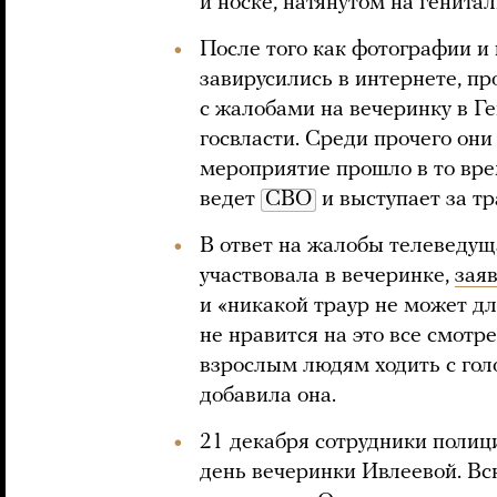
и носке, натянутом на генитал
После того как фотографии и 
завирусились в интернете, п
с жалобами на вечеринку в Г
госвласти. Среди прочего он
мероприятие прошло в то врем
ведет
СВО
и выступает за т
В ответ на жалобы телеведущ
участвовала в вечеринке,
зая
и «никакой траур не может дл
не нравится на это все смотрет
взрослым людям ходить с гол
добавила она.
21 декабря сотрудники полиц
день вечеринки Ивлеевой. Вс