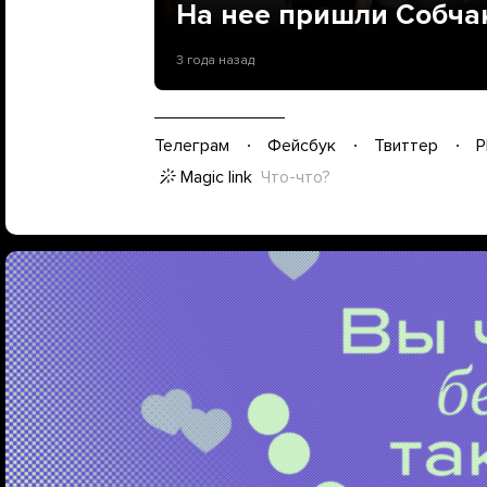
На нее пришли Собчак
3 года назад
Телеграм
Фейсбук
Твиттер
P
Magic link
Что-что?