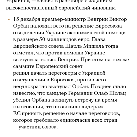
Украине», — заявил в разговоре с изданием
высокопоставленный европейский чиновник.
15 декабря премьер-министр Венгрии Виктор
Орбан
наложил
вето на решение Евросоюза
о выделении Украине экономической помощи
в размере 50 миллиардов евро. Глава
Европейского совета Шарль Мишель тогда
отметил, что против помощи Украине
выступила только Венгрия. При этом на том же
саммите Европейский совет
решил
начать
переговоры с Украиной
о вступлении в Евросоюз, против чего
неоднократно выступал Орбан. Позднее стало
известно, что канцлер Германии Олаф Шольц
убедил Орбана покинуть встречу на время
голосования, что позволило лидерам
ЕС принять решение о начале переговоров,
которое требовало единогласия всех стран
— участниц союза.