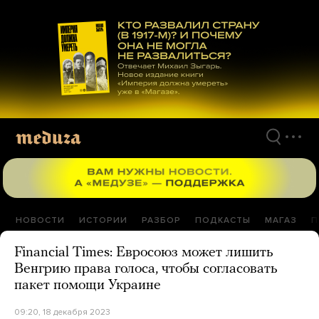
Перейти
к
материалам
НОВОСТИ
ИСТОРИИ
РАЗБОР
ПОДКАСТЫ
МАГАЗ
П
Financial Times: Евросоюз может лишить
Венгрию права голоса, чтобы согласовать
пакет помощи Украине
09:20, 18 декабря 2023