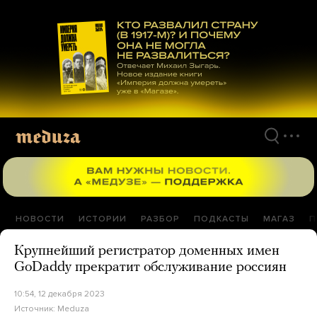
Перейти
к
материалам
НОВОСТИ
ИСТОРИИ
РАЗБОР
ПОДКАСТЫ
МАГАЗ
П
Крупнейший регистратор доменных имен
GoDaddy прекратит обслуживание россиян
10:54, 12 декабря 2023
Источник:
Meduza