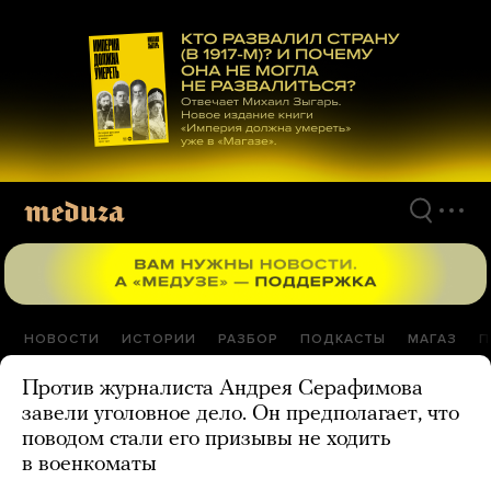
Перейти
к
материалам
НОВОСТИ
ИСТОРИИ
РАЗБОР
ПОДКАСТЫ
МАГАЗ
П
Против журналиста Андрея Серафимова
завели уголовное дело. Он предполагает, что
поводом стали его призывы не ходить
в военкоматы