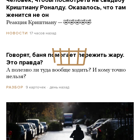
Криштиану Роналду. Оказалось, что там
женится не он
Реакция Криштиану — 🤣🤣🤣🤣🤣
17 часов назад
НОВОСТИ
Говорят, баня помогает пережить жару.
Это правда?
А полезно ли туда вообще ходить? И кому точно
нельзя?
9 карточек
день назад
РАЗБОР