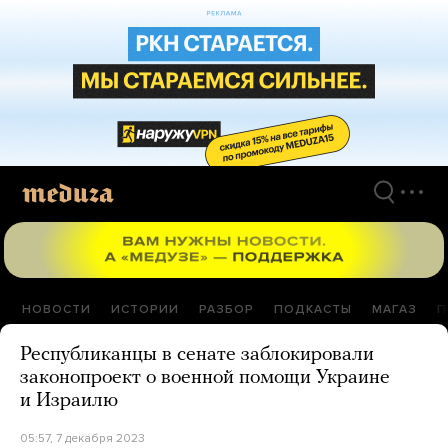
Перейти
к
материалам
НОВОСТИ
ИСТОРИИ
РАЗБОР
ПОДКАСТЫ
МАГАЗ
П
Республиканцы в сенате заблокировали
законопроект о военной помощи Украине
и Израилю
05:57, 7 декабря 2023