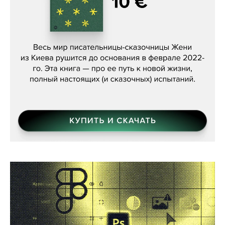
Женя Бережная, «(Не) о войне»