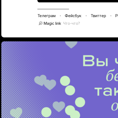
Телеграм
Фейсбук
Твиттер
P
Magic link
Что-что?