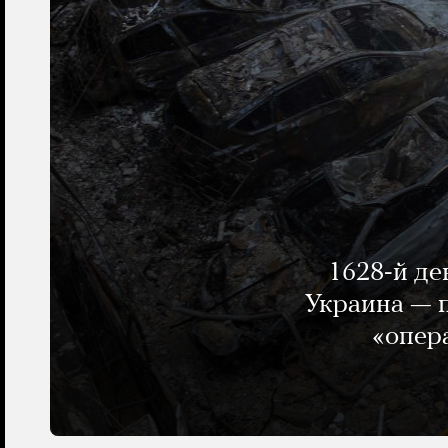
1628-й де
Украина — п
«опер