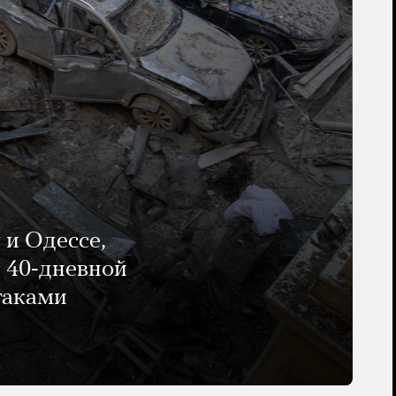
 и Одессе,
и 40-дневной
таками