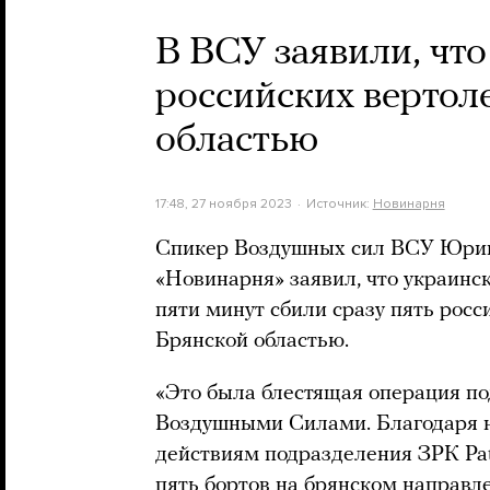
В ВСУ заявили, что
российских вертол
областью
17:48, 27 ноября 2023
Источник:
Новинарня
Спикер Воздушных сил ВСУ Юрий
«Новинарня» заявил, что украинск
пяти минут сбили сразу пять росс
Брянской областью.
«Это была блестящая операция п
Воздушными Силами. Благодаря
действиям подразделения ЗРК Pat
пять бортов на брянском направле