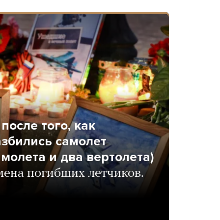
после того, как
азбились самолет
амолета и два вертолета)
ена погибших летчиков.