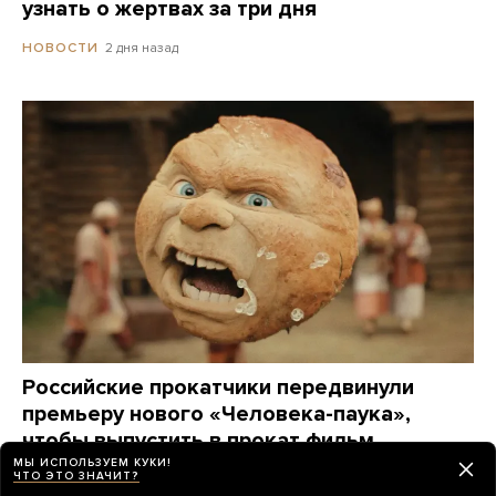
узнать о жертвах за три дня
2 дня назад
НОВОСТИ
Российские прокатчики передвинули
премьеру нового «Человека-паука»,
чтобы выпустить в прокат фильм
о Колобке
МЫ ИСПОЛЬЗУЕМ КУКИ!
ЧТО ЭТО ЗНАЧИТ?
Зрители обрушили его рейтинг еще до премьеры.