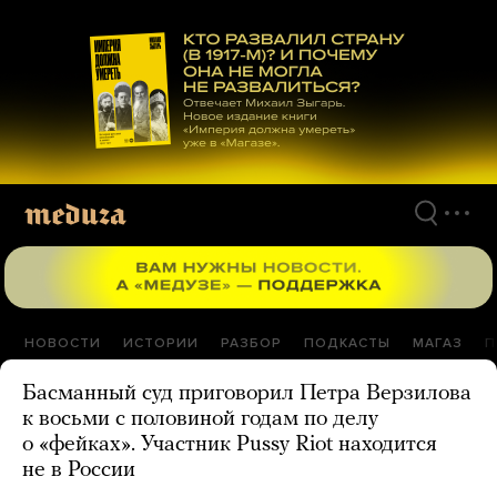
Перейти
к
материалам
НОВОСТИ
ИСТОРИИ
РАЗБОР
ПОДКАСТЫ
МАГАЗ
П
Басманный суд приговорил Петра Верзилова
к восьми с половиной годам по делу
о «фейках». Участник Pussy Riot находится
не в России