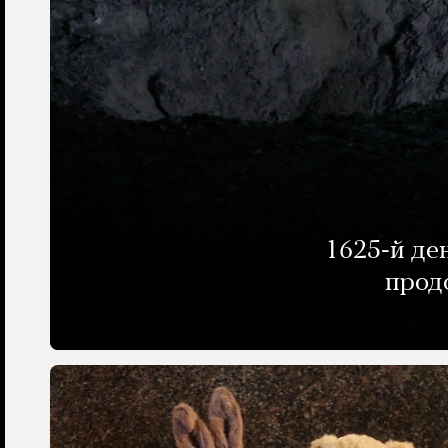
1625-й де
прод