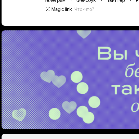
Телеграм
Фейсбук
Твиттер
P
Magic link
Что-что?