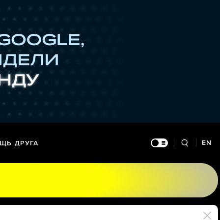
EN
ЩЬ ДРУГА