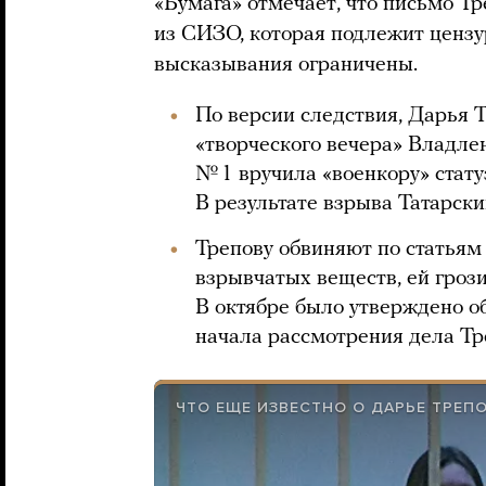
«Бумага» отмечает, что письмо Т
из СИЗО, которая подлежит цензу
высказывания ограничены.
По версии следствия, Дарья Т
«творческого вечера» Владлен
№ 1 вручила «военкору» стату
В результате взрыва Татарски
Трепову обвиняют по статьям 
взрывчатых веществ, ей грози
В октябре было утверждено о
начала рассмотрения дела Тре
ЧТО ЕЩЕ ИЗВЕСТНО О ДАРЬЕ ТРЕП