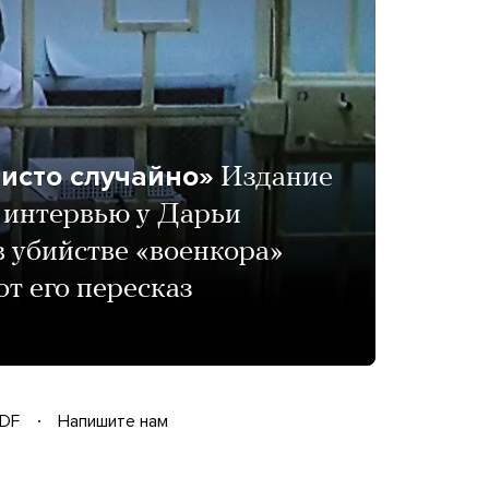
чисто случайно»
Издание
 интервью у Дарьи
 убийстве «военкора»
от его пересказ
DF
Напишите нам