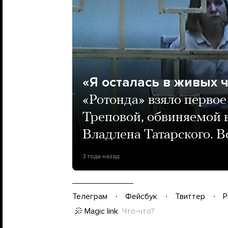
«Я осталась в живых 
«Ротонда» взяло первое
Треповой, обвиняемой в
Владлена Татарского. В
3 года назад
Телеграм
Фейсбук
Твиттер
P
Magic link
Что-что?