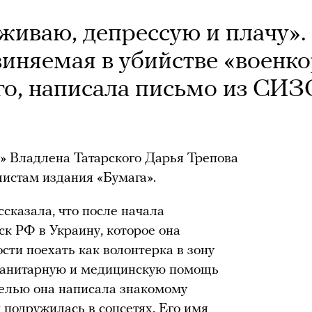
живаю, депрессую и плачу».
виняемая в убийстве «военк
го, написала письмо из СИЗ
» Владлена Татарского Дарья Трепова
истам издания «Бумага».
ссказала, что после начала
к РФ в Украину, которое она
сти поехать как волонтерка в зону
манитарную и медицинскую помощь
елью она написала знакомому
 подружилась в соцсетях. Его имя