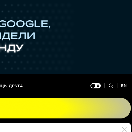
EN
ЩЬ ДРУГА