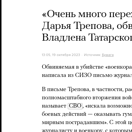
«Очень много пере
Дарья Трепова, об
Владлена Татарско
13:05, 19 октября 2023
Источник:
Бумага
Обвиняемая в убийстве «военкора
написала из СИЗО письмо журнал
В письме Трепова, в частности, ра
полномасштабного вторжения войс
называет
СВО
, «искала возможно
боевых действий — оказывать гу
мирным пострадавшим». С этой ц
журналисту и военкору, с которым