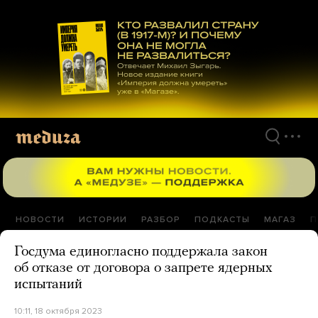
Перейти
к
материалам
НОВОСТИ
ИСТОРИИ
РАЗБОР
ПОДКАСТЫ
МАГАЗ
П
Госдума единогласно поддержала закон
об отказе от договора о запрете ядерных
испытаний
10:11, 18 октября 2023