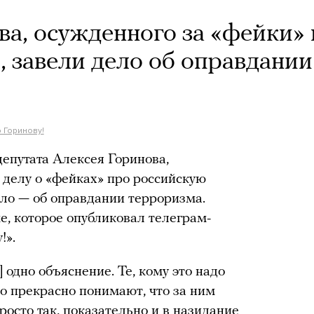
ва, осужденного за «фейки»
 завели дело об оправдании
 Горинову!
епутата Алексея Горинова,
делу о «фейках» про российскую
ело — об оправдании терроризма.
е, которое опубликовал телеграм-
!».
 одно объяснение. Те, кому это надо
ло прекрасно понимают, что за ним
росто так, показательно и в назидание