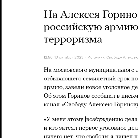
На Алексея Горино
российскую армию,
терроризма
12:56, 13 октября 2023
Источник:
Свободу Алексею
На московского муниципального д
отбывающего семилетний срок по 
армию, завели новое уголовное д
Об этом Горинов сообщил в письм
канал «Свободу Алексею Горинову
«У меня этому [возбуждению дела]
и кто затеял первое уголовное де
ничего нет, что свободы я лишен п