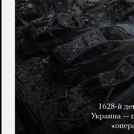
1628-й де
Украина — п
«опер