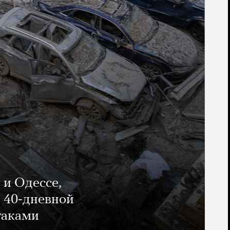
 и Одессе,
и 40-дневной
таками