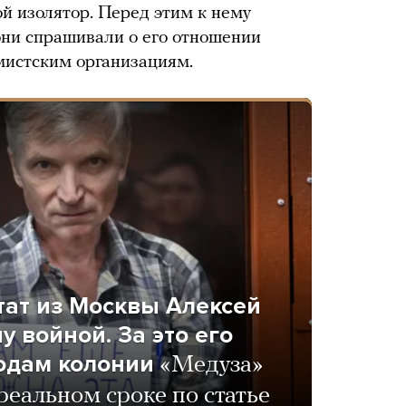
й изолятор. Перед этим к нему
они спрашивали о его отношении
мистским организациям.
ат из Москвы Алексей
 войной. За это его
одам колонии
«Медуза»
реальном сроке по статье