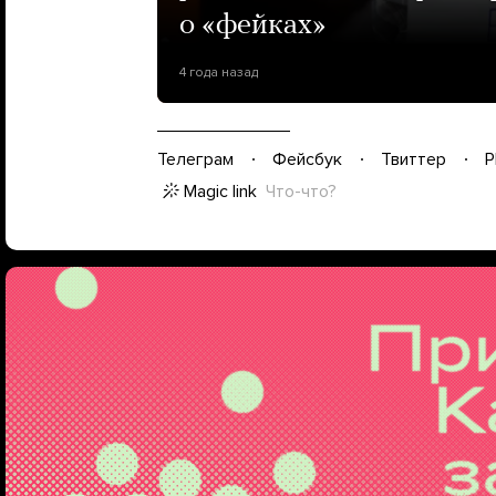
о «фейках»
4 года назад
Телеграм
Фейсбук
Твиттер
P
Magic link
Что-что?