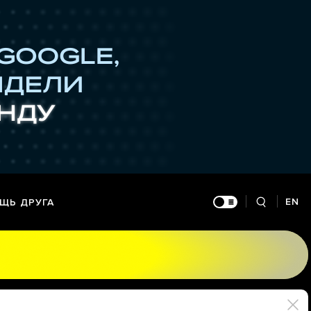
EN
ЩЬ ДРУГА